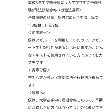
高校3年生で勉強開始→大学在学中に予備試
験&司法試験合格（労働法選択）
予備試験の順位：短答700番台中盤、論文
110位台、口述2位
＜使用教材＞
僕はアガルートを利用していたので、アガル
ート生と親和性があるとは思いますが、どん
なテキストを使用されている方であっても大
丈夫です！
＜得意分野＞
苦手な方が多い民事訴訟法や行政法が得意で
す！
＜皆様へ>
僕は、大学在学中に短期合格したので、早期
に合格したい方にはうってつけの指導ができ