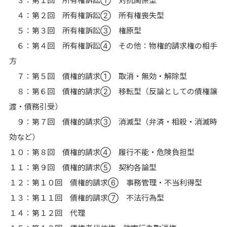
３：第１回 所有権訴訟➀ 対抗関係型
４：第２回 所有権訴訟➁ 所有権喪失型
５：第３回 所有権訴訟➂ 権原型
６：第４回 所有権訴訟④ その他：物権的請求権の相手
方
７：第５回 債権的請求➀ 取消・無効・解除型
８：第６回 債権的請求② 移転型（反論としての債権譲
渡・債務引受）
９：第７回 債権的請求➂ 消滅型（弁済・相殺・消滅時
効など）
１０：第８回 債権的請求④ 履行不能・危険負担型
１１：第９回 債権的請求⑤ 契約各論型
１２：第１０回 債権的請求⑥ 事務管理・不当利得型
１３：第１１回 債権的請求⑦ 不法行為型
１４：第１２回 代理