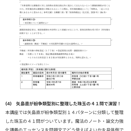
(4) 矢島直が紛争類型別に整理した珠玉の４１問で演習！
本講座では矢島直が紛争類型別１４パターンに分類して整理
した珠玉の４１問がついています。魔法のノート・論文力強
化講義のエッセンスを問題文でどう使えばよいかを具体例で