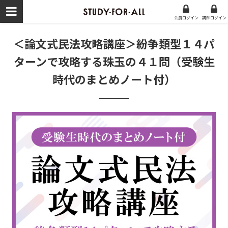
会員ログイン
講師
ログイン
＜論文式民法攻略講座＞紛争類型１４パ
ターンで攻略する珠玉の４１問（受験生
時代のまとめノート付）