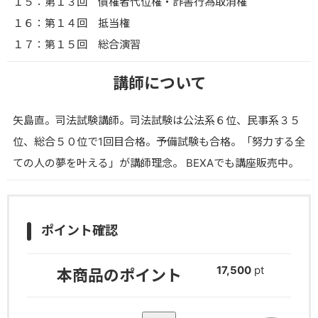
１５：第１３回 債権者代位権・詐害行為取消権
１６：第１４回 抵当権
１７：第１５回 総合演習
講師について
矢島直。司法試験講師。司法試験は公法系６位、民事系３５
位、総合５０位で1回目合格。予備試験も合格。「努力する全
ての人の夢を叶える」が講師理念。 BEXAでも講座販売中。
ポイント確認
17,500
pt
本商品のポイント