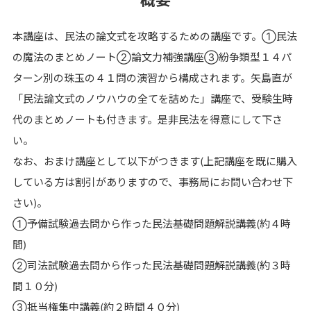
概要
本講座は、民法の論文式を攻略するための講座です。➀民法
の魔法のまとめノート➁論文力補強講座➂紛争類型１４パ
ターン別の珠玉の４１問の演習から構成されます。矢島直が
「民法論文式のノウハウの全てを詰めた」講座で、受験生時
代のまとめノートも付きます。是非民法を得意にして下さ
い。
なお、おまけ講座として以下がつきます(上記講座を既に購入
している方は割引がありますので、事務局にお問い合わせ下
さい)。
➀予備試験過去問から作った民法基礎問題解説講義(約４時
間)
➁司法試験過去問から作った民法基礎問題解説講義(約３時
間１０分)
➂抵当権集中講義(約２時間４０分)